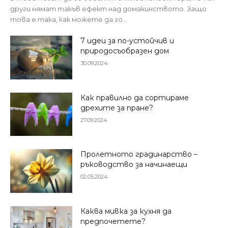
други нямат такъв ефект над домакинството. Защо
това е така, как можете да го...
7 идеи за по-устойчив и
природосъобразен дом
30.09.2024
Как правилно да сортираме
дрехите за пране?
27.09.2024
Пролетното градинарство –
ръководство за начинаещи
02.05.2024
Каква мивка за кухня да
предпочетете?