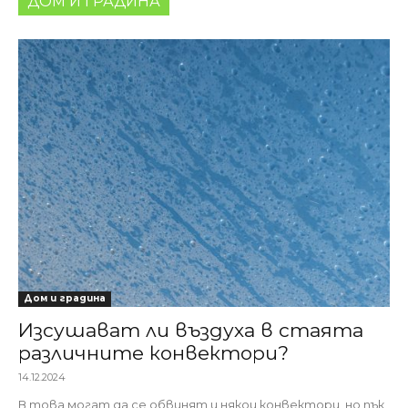
ДОМ И ГРАДИНА
Дом и градина
Изсушават ли въздуха в стаята
различните конвектори?
14.12.2024
В това могат да се обвинят и някои конвектори, но пък