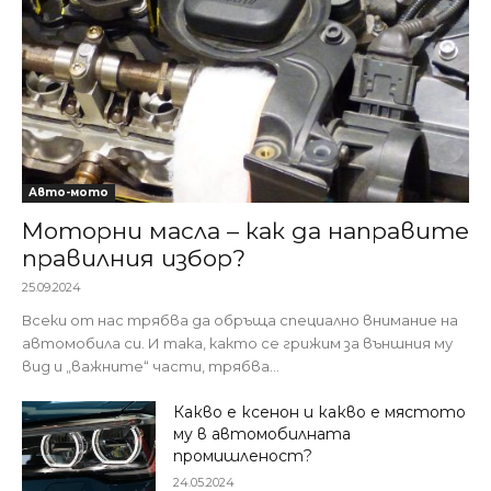
Авто-мото
Моторни масла – как да направите
правилния избор?
25.09.2024
Всеки от нас трябва да обръща специално внимание на
автомобила си. И така, както се грижим за външния му
вид и „важните“ части, трябва...
Какво е ксенон и какво е мястото
му в автомобилната
промишленост?
24.05.2024