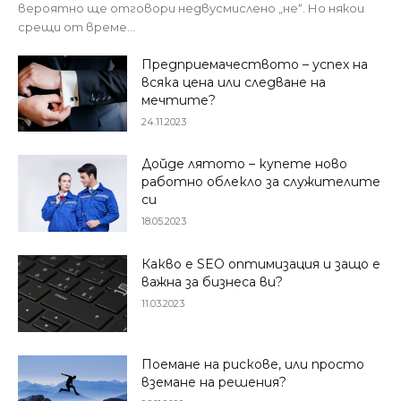
вероятно ще отговори недвусмислено „не“. Но някои
срещи от време...
Предприемачеството – успех на
всяка цена или следване на
мечтите?
24.11.2023
Дойде лятото – купете ново
работно облекло за служителите
си
18.05.2023
Какво е SEO оптимизация и защо е
важна за бизнеса ви?
11.03.2023
Поемане на рискове, или просто
вземане на решения?