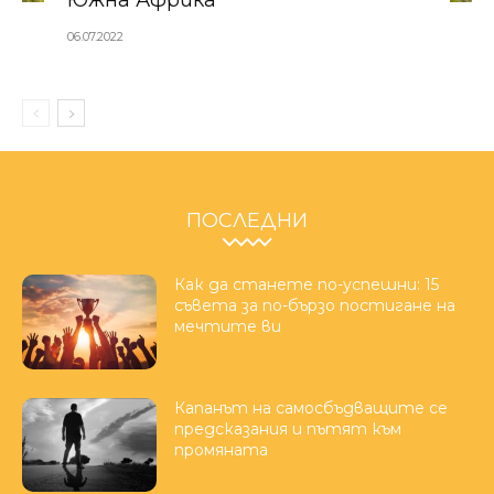
Южна Африка
06.07.2022
ПОСЛЕДНИ
Как да станете по-успешни: 15
съвета за по-бързо постигане на
мечтите ви
Капанът на самосбъдващите се
предсказания и пътят към
промяната