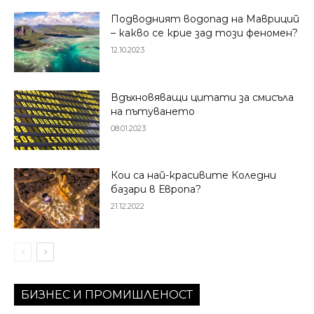
Подводният водопад на Мавриций
– какво се крие зад този феномен?
12.10.2023
Вдъхновяващи цитати за смисъла
на пътуването
08.01.2023
Кои са най-красивите Коледни
базари в Европа?
21.12.2022
БИЗНЕС И ПРОМИШЛЕНОСТ