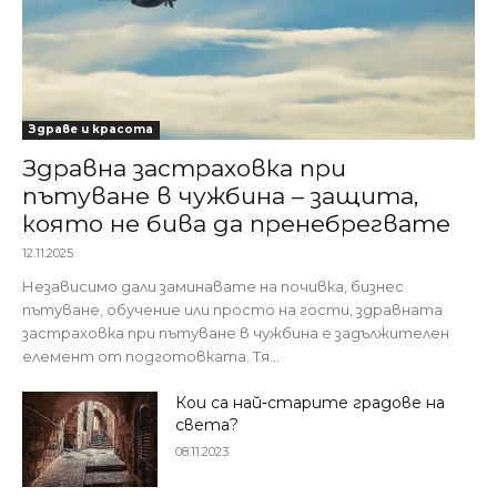
Здраве и красота
Здравна застраховка при
пътуване в чужбина – защита,
която не бива да пренебрегвате
12.11.2025
Независимо дали заминавате на почивка, бизнес
пътуване, обучение или просто на гости, здравната
застраховка при пътуване в чужбина е задължителен
елемент от подготовката. Тя...
Кои са най-старите градове на
света?
08.11.2023