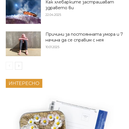
Как хлебарките застрашават
здравето ви
22.04.2025
Причини за постоянната умора и 7
начина да се справим с нея
10.01.2025
ИНТЕРЕСНО