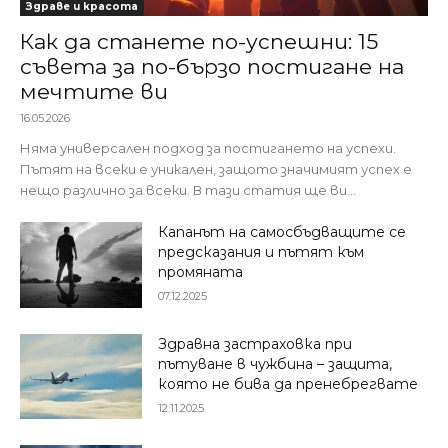
Здраве и красота
Как да станете по-успешни: 15
съвета за по-бързо постигане на
мечтите ви
16.05.2026
Няма универсален подход за постигането на успехи.
Пътят на всеки е уникален, защото значимият успех е
нещо различно за всеки. В тази статия ще ви...
Капанът на самосбъдващите се
предсказания и пътят към
промяната
07.12.2025
Здравна застраховка при
пътуване в чужбина – защита,
която не бива да пренебрегвате
12.11.2025