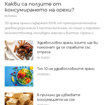
Какви са ползите от
консумирането на орехи?
06.10.2024
30 грама орехи съдържат 100% от препоръчителната
дневна доза омега 3 мастни киселини, но също и огромни
количества мед, молибден, манган и биотин. Орехи и...
Здравословни храни, които ще ви
помогнат да се справите със
стреса
04.10.2024
Топ 10 на здравословните храни
24.09.2024
8 причини да избягвате
консумацията на соя