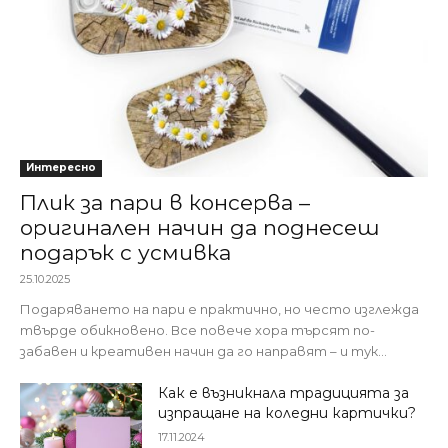
Интересно
Плик за пари в консерва –
оригинален начин да поднесеш
подарък с усмивка
25.10.2025
Подаряването на пари е практично, но често изглежда
твърде обикновено. Все повече хора търсят по-
забавен и креативен начин да го направят – и тук...
Как е възникнала традицията за
изпращане на коледни картички?
17.11.2024