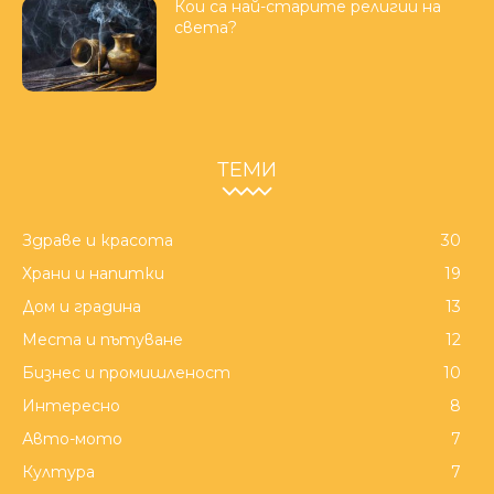
Кои са най-старите религии на
света?
ТЕМИ
Здраве и красота
30
Храни и напитки
19
Дом и градина
13
Места и пътуване
12
Бизнес и промишленост
10
Интересно
8
Авто-мото
7
Култура
7