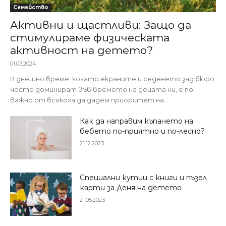
Семейство
Активни и щастливи: Защо да
стимулираме физическата
активност на детето?
01.03.2024
В днешно време, когато екраните и седенето зад бюро
често доминират във времето на децата ни, е по-
важно от всякога да дадем приоритет на...
Как да направим къпането на
бебето по-приятно и по-лесно?
21.12.2023
Специални кутии с книги и пъзел
карти за Деня на детето
21.05.2023