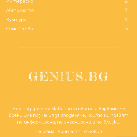
Интересно
8
Авто-мото
7
Култура
7
Семейство
5
Ние подкрепяме любопитството и вярваме, че
всеки има познания за споделяне, които ни правят
по-информирани, по-ангажирани и по-близки.
Реклама
Контакт
Условия