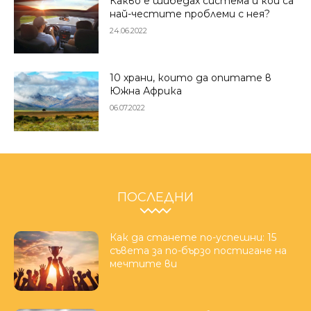
Какво е шибедах система и кои са
най-честите проблеми с нея?
24.06.2022
10 храни, които да опитате в
Южна Африка
06.07.2022
ПОСЛЕДНИ
Как да станете по-успешни: 15
съвета за по-бързо постигане на
мечтите ви