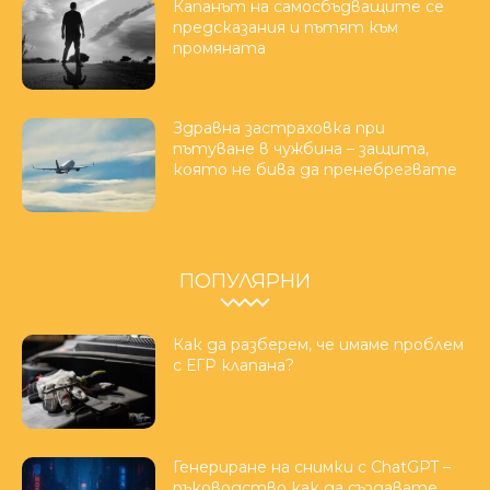
Капанът на самосбъдващите се
предсказания и пътят към
промяната
Здравна застраховка при
пътуване в чужбина – защита,
която не бива да пренебрегвате
ПОПУЛЯРНИ
Как да разберем, че имаме проблем
с ЕГР клапана?
Генериране на снимки с ChatGPT –
ръководство как да създавате