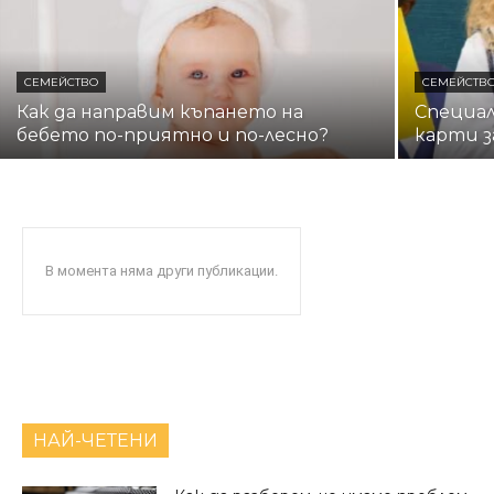
СЕМЕЙСТВО
СЕМЕЙСТВ
Как да направим къпането на
Специал
бебето по-приятно и по-лесно?
карти з
В момента няма други публикации.
НАЙ-ЧЕТЕНИ