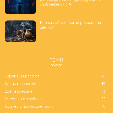
изображения с AI
Кои са най-старите религии на
света?
ТЕМИ
Здраве и красота
30
Храни и напитки
19
Дом и градина
13
Места и пътуване
12
Бизнес и промишленост
10