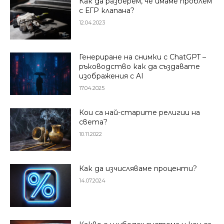
Как да разберем, че имаме проблем
с ЕГР клапана?
12.04.2023
Генериране на снимки с ChatGPT –
ръководство как да създавате
изображения с AI
17.04.2025
Кои са най-старите религии на
света?
10.11.2022
Как да изчисляваме проценти?
14.07.2024