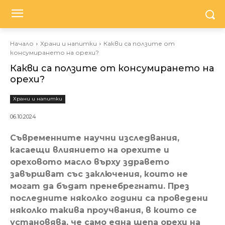
Начало
Храни и напитки
Какви са ползите от
консумирането на орехи?
Какви са ползите от консумирането на
орехи?
Храни и напитки
06.10.2024
Съвременните научни изследвания,
касаещи влиянието на орехите и
ореховото масло върху здравето
завършват със заключения, които не
могат да бъдат пренебрегнати. През
последните няколко години са проведени
няколко такива проучвания, в които се
установява, че само една шепа орехи на