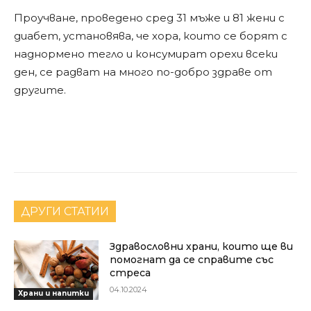
Проучване, проведено сред 31 мъже и 81 жени с
диабет, установява, че хора, които се борят с
наднормено тегло и консумират орехи всеки
ден, се радват на много по-добро здраве от
другите.
Facebook
X
Pinterest
ДРУГИ СТАТИИ
Здравословни храни, които ще ви
помогнат да се справите със
стреса
04.10.2024
Храни и напитки