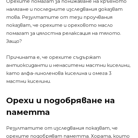
Орехите помагат за понижаване на кръвното
налягане и последните изследвания доказват
това. Резултатите от тези проучвания
показват, че орехите и ореховото масло
помагат за цялостна релаксация на тялото.
Защо?
Причината е, че орехите съдържат
антиоксиданти и ненаситени мастни киселини,
като алфа-линоленова киселина и омега 3
мастни киселини.
Орехи и подобряване на
паметта
Резултатите от изследвания показват, че
орехите подобряват паметта. Хората, които