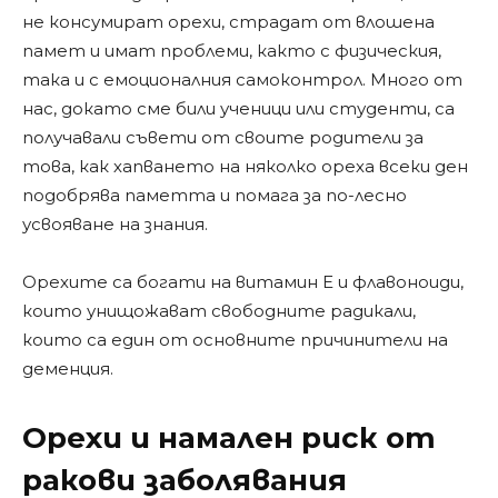
не консумират орехи, страдат от влошена
памет и имат проблеми, както с физическия,
така и с емоционалния самоконтрол. Много от
нас, докато сме били ученици или студенти, са
получавали съвети от своите родители за
това, как хапването на няколко ореха всеки ден
подобрява паметта и помага за по-лесно
усвояване на знания.
Орехите са богати на витамин Е и флавоноиди,
които унищожават свободните радикали,
които са един от основните причинители на
деменция.
Орехи и намален риск от
ракови заболявания