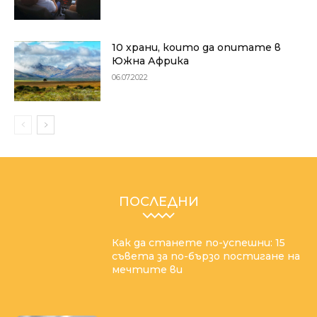
10 храни, които да опитате в
Южна Африка
06.07.2022
ПОСЛЕДНИ
Как да станете по-успешни: 15
съвета за по-бързо постигане на
мечтите ви