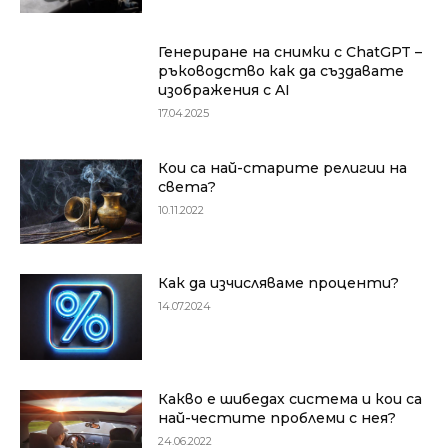
Генериране на снимки с ChatGPT –
ръководство как да създавате
изображения с AI
17.04.2025
Кои са най-старите религии на
света?
10.11.2022
Как да изчисляваме проценти?
14.07.2024
Какво е шибедах система и кои са
най-честите проблеми с нея?
24.06.2022