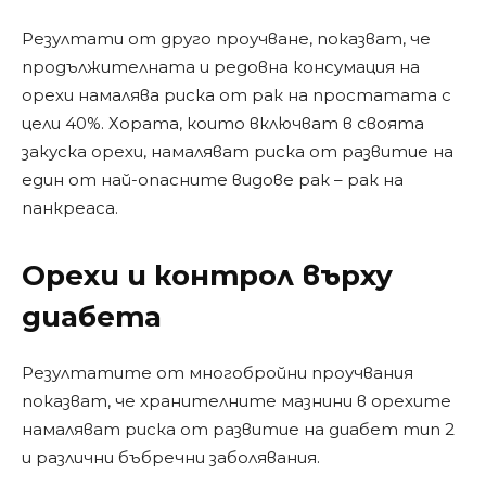
Резултати от друго проучване, показват, че
продължителната и редовна консумация на
орехи намалява риска от рак на простатата с
цели 40%. Хората, които включват в своята
закуска орехи, намаляват риска от развитие на
един от най-опасните видове рак – рак на
панкреаса.
Орехи и контрол върху
диабета
Резултатите от многобройни проучвания
показват, че хранителните мазнини в орехите
намаляват риска от развитие на диабет тип 2
и различни бъбречни заболявания.