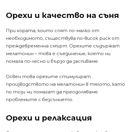
Орехи и качество на съня
При хората, които спят по-малко от
необходимото, съществува по-висок риск от
преждевременна смърт. Орехите съдържат
мелатонин – това е съединение, което ни
помага по-лесно и бързо да заспиваме.
Освен това орехите стимулират
производството на мелатонин в тялото, като
по този ни помагат да преодоляваме
проблемите с безсънието.
Орехи и релаксация