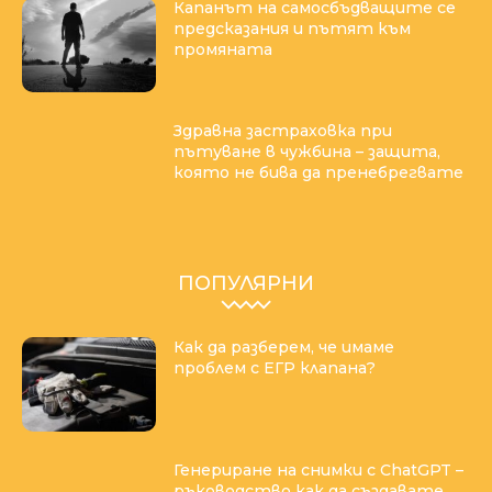
Капанът на самосбъдващите се
предсказания и пътят към
промяната
Здравна застраховка при
пътуване в чужбина – защита,
която не бива да пренебрегвате
ПОПУЛЯРНИ
Как да разберем, че имаме
проблем с ЕГР клапана?
Генериране на снимки с ChatGPT –
ръководство как да създавате