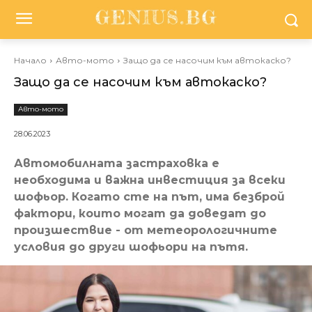
Начало
Авто-мото
Защо да се насочим към автокаско?
Защо да се насочим към автокаско?
Авто-мото
28.06.2023
Автомобилната застраховка е
необходима и важна инвестиция за всеки
шофьор. Когато сте на път, има безброй
фактори, които могат да доведат до
произшествие - от метеорологичните
условия до други шофьори на пътя.