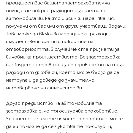
произшествие вашата застрахователна
полица ще покрие разходите за щети по
автомобила ви, както и всички наранявания,
получени от вас или от други участващи водачи.
Това може да включва медицински разходи,
имуществени щети и покритие на
отговорността, в случай че сте признати за
виновни за произшествието. Без застраховка
ще бъдете отговорни за покриването на тези
разходи от джоба си, което може бързо да се
натрупа и да доведе до значително
натоварване на финансите ви.
Друго предимство на автомобилната
застраховка е, че тя осигурява спокойствие.
Знанието, че имате цялостно покритие, може
да ви помогне да се чувствате по-сигурни,