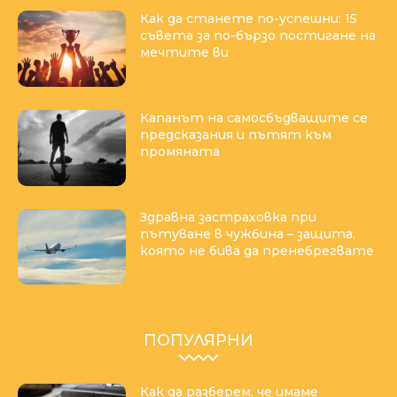
Как да станете по-успешни: 15
съвета за по-бързо постигане на
мечтите ви
Капанът на самосбъдващите се
предсказания и пътят към
промяната
Здравна застраховка при
пътуване в чужбина – защита,
която не бива да пренебрегвате
ПОПУЛЯРНИ
Как да разберем, че имаме