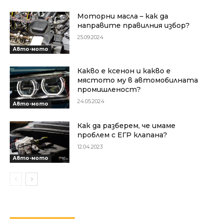
Моторни масла – как да
направите правилния избор?
25.09.2024
Авто-мото
Какво е ксенон и какво е
мястото му в автомобилната
промишленост?
24.05.2024
Авто-мото
Как да разберем, че имаме
проблем с ЕГР клапана?
12.04.2023
Авто-мото