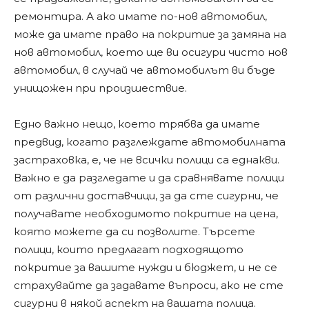
ремонтира. А ако имате по-нов автомобил,
може да имате право на покритие за замяна на
нов автомобил, което ще ви осигури чисто нов
автомобил, в случай че автомобилът ви бъде
унищожен при произшествие.
Едно важно нещо, което трябва да имате
предвид, когато разглеждате автомобилната
застраховка, е, че не всички полици са еднакви.
Важно е да разгледате и да сравнявате полици
от различни доставчици, за да сте сигурни, че
получавате необходимото покритие на цена,
която можете да си позволите. Търсете
полици, които предлагат подходящото
покритие за вашите нужди и бюджет, и не се
страхувайте да задавате въпроси, ако не сте
сигурни в някой аспект на вашата полица.