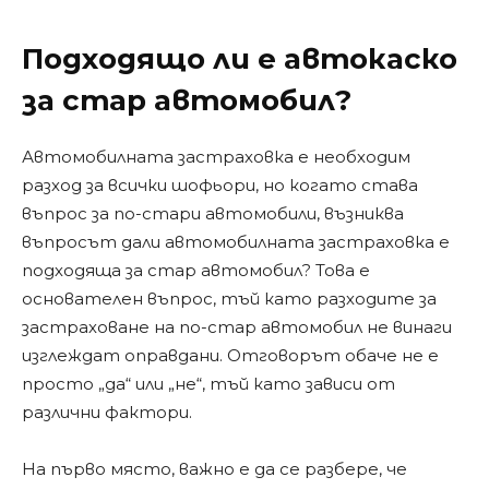
Подходящо ли е автокаско
за стар автомобил?
Автомобилната застраховка е необходим
разход за всички шофьори, но когато става
въпрос за по-стари автомобили, възниква
въпросът дали автомобилната застраховка е
подходяща за стар автомобил? Това е
основателен въпрос, тъй като разходите за
застраховане на по-стар автомобил не винаги
изглеждат оправдани. Отговорът обаче не е
просто „да“ или „не“, тъй като зависи от
различни фактори.
На първо място, важно е да се разбере, че