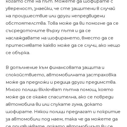
когато сте на път. Можете да шофирате с
увереност, знаейки, че сте защитени в случай
на произшествие или други непредвидени
обстоятелства. Това може да ви помогне да се
съсредоточите върху пътя и да се
наслаждавате на шофирането, вместо да се
притеснявате какво може да се случи, ако нещо
се обърка.
В допълнение към финансовата защита и
спокойствието, автомобилната застраховка
може да предложи и редица други предимства.
Много полици включват пътна помощ, която
може да се окаже спасителна, ако се повреди
автомобила ви или спукате гума, докато
шофирате. Някои полици предлагат и покритие
за автомобили под наем, така че да можете да
се придвижвате, докато автомобилът ви се