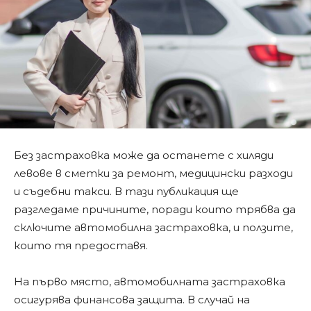
Без застраховка може да останете с хиляди
левове в сметки за ремонт, медицински разходи
и съдебни такси. В тази публикация ще
разгледаме причините, поради които трябва да
сключите автомобилна застраховка, и ползите,
които тя предоставя.
На първо място, автомобилната застраховка
осигурява финансова защита. В случай на