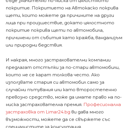
бъде значително по-ниска от цялостното
покритие. Покритието на Автокаско покрива
щети, които можете да причините на други
лица при произшествие, докато цялостното
покритие покрива щети по автомобила,
причинени от събития като кражба, вандализъм
или природни бедствия.
И накрая, много застрахователни компании
предлагат отстъпки за по-стари автомобили,
които не се карат толкова често. Ако
използвате стария си автомобил само за
случайни пътувания или като второстепенно
превозно средство, може да имате право на по-
ниска застрахователна премия.
Професионална
застраховка от Limar24.bg
ви дава много
възможности, можете да се свържете със
специалистите за консултация.