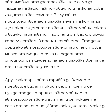
автомобилната застраховка не е само за
защита на вашия автомобил, но и за финансова
защита на вас самите. В случай на
произшествие застрахователната компания
ще покрие щетите по вашия автомобил, както
и всички наранявания, получени от вас или други
хора, участвали в произшествието. Ето защо,
дори ако автомобилът ви е стар и не струва
много от гледна точка на пазарната
стойност, наличието на застраховка все пак е
от съществено значение.
Друг фактор, който трябва да вземете
предвид, е видът покритие, от което се
нуждаете за стария си автомобил. Ако
автомобилът ви е изплатен и се нуждаете
само от покритие „Автокаско“, цената може да