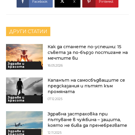
Facebook
X
Pinterest
ДРУГИ СТАТИИ
Как да станете по-успешни: 15
съвета за по-бързо постигане на
мечтите ви
Здраве и
16.05.2026
красота
Капанът на самосбъдващите се
предсказания и пътят към
промяната
Здраве и
07.12.2025
красота
Здравна застраховка при
пътуване в чужбина – защита,
която не бива да пренебрегвате
Здраве и
12.11.2025
красота