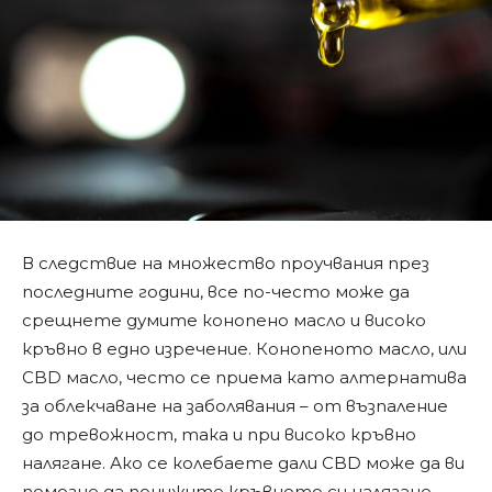
В следствие на множество проучвания през
последните години, все по-често може да
срещнете думите конопено масло и високо
кръвно в едно изречение. Конопеното масло, или
CBD масло, често се приема като алтернатива
за облекчаване на заболявания – от възпаление
до тревожност, така и при високо кръвно
налягане. Ако се колебаете дали CBD може да ви
помогне да понижите кръвното си налягане,