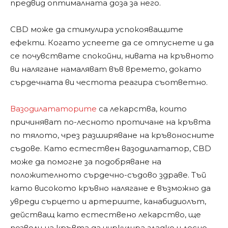
предвид оптималната доза за него.
CBD може да стимулира успокояващите
ефекти. Когато успеете да се отпуснете и да
се почувствате спокойни, нивата на кръвното
ви налягане намаляват във времето, докато
сърдечната ви честота реагира съответно.
Вазодилататорите
са лекарства, които
причиняват по-лесното протичане на кръвта
по тялото, чрез разширяване на кръвоносните
съдове. Като естествен вазодилататор, CBD
може да помогне за подобряване на
положителното сърдечно-съдово здраве. Тъй
като високото кръвно налягане е възможно да
увреди сърцето и артериите, канабидиолът,
действащ като естествено лекарство, ще
позволи на кръвта да циркулира гладко и лесно.