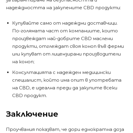
надеждността на закупените CBD продукти:
Купувайте само от надеждни доставчици.
По-голямата част от компаниите, които
произвеждат най-добрите CBD маслени
продукти, отглеждат своя коноп във ферми
или купуват от лицензирани производители
на коноп;
Консултацията с надежден медицински
специалист, който има опит в употребата
на CBD, е идеална преди да закупите всеки
CBD продукт.
Заключение
Проучвания показват, че дори еднократна доза