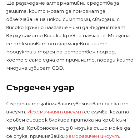
Ще разгледаме алтернативни средства за
защита, които могат да помогнат за
облекчаване на някои симптоми, свързани с
високо кръвно налягане – или да въздействат
върху самото високо кръвно налягане. Мнозина
се отклоняват от фармацевтичните
продукти и търся по-естествен подход,
което е само една от причините, поради които
мнозина избират CBD.
Сърдечен удар
Сърдечните заболявания увеличават риска от
инсулт.
Исхемичният инсулт
се случва, когато
кръвен съсирек блокира притока на кръв към
мозъка. Кръвоносен съд в мозъка също може да
се спука, причинявайки
хеморагичен инсулт.