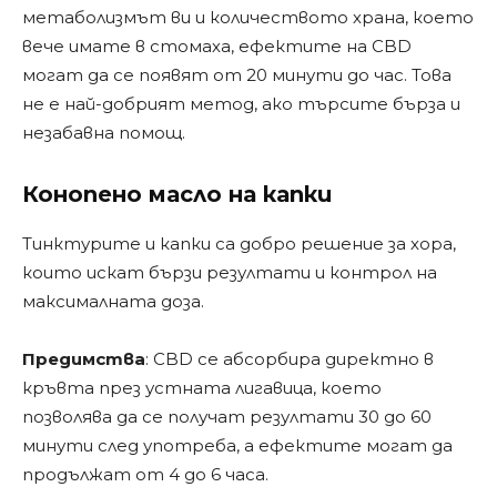
метаболизмът ви и количеството храна, което
вече имате в стомаха, ефектите на CBD
могат да се появят от 20 минути до час. Това
не е най-добрият метод, ако търсите бърза и
незабавна помощ.
Конопено масло на капки
Тинктурите и капки са добро решение за хора,
които искат бързи резултати и контрол на
максималната доза.
Предимства
: CBD се абсорбира директно в
кръвта през устната лигавица, което
позволява да се получат резултати 30 до 60
минути след употреба, а ефектите могат да
продължат от 4 до 6 часа.