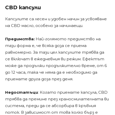
CBD капсули
Капсулите са лесен и удобен начин за усвояване
на CBD масло, особено за начинаещи.
Предимства:
Най-голямото предимство на
тази форма е, че всяка доза се приема
равномерно. За тази цел капсулите трябва да
се включат в ежедневния ви режим. Ефектът
може да продължи продължително време, от 6
до 12 часа, така че няма да е необходимо да
приемате друга доза през деня.
Недостатъци
: Когато приемате капсула, CBD
трябва да премине през храносмилателната ви
система, преди да се абсорбира в кръвния
поток. В зависимост от това колко бърз е