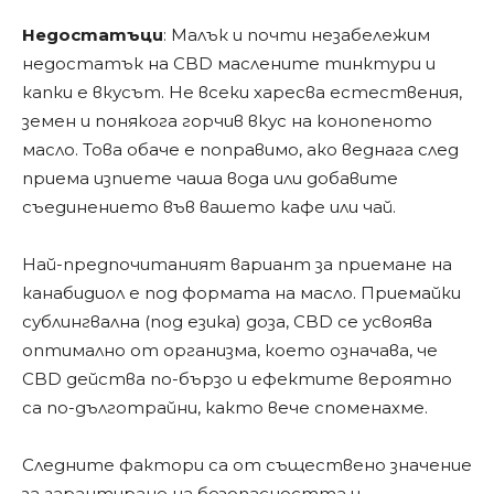
Недостатъци
: Малък и почти незабележим
недостатък на CBD маслените тинктури и
капки е вкусът. Не всеки харесва естествения,
земен и понякога горчив вкус на конопеното
масло. Това обаче е поправимо, ако веднага след
приема изпиете чаша вода или добавите
съединението във вашето кафе или чай.
Най-предпочитаният вариант за приемане на
канабидиол е под формата на масло. Приемайки
сублингвална (под езика) доза, CBD се усвоява
оптимално от организма, което означава, че
CBD действа по-бързо и ефектите вероятно
са по-дълготрайни, както вече споменахме.
Следните фактори са от съществено значение
за гарантиране на безопасността и