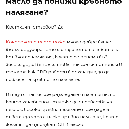
масло да понижи кръвното
налягане?
Краткият отговор? Да.
Конопеното масло може
много добре влияе
върху редуцирането и спадането на нивата на
кръвното налягане, когато се приема във
високи дози. Въпреки това, ние ще се потопим в
темата как CBD работи в организма, за да
повлияе на кръвното налягане.
В тази статия ще разгледаме и начините, по
които канабидиолът може да съдейства на
някой с високо кръвно налягане и ще дадем
съвети за хора с ниско кръвно налягане, които
желаят да използват CBD масло.