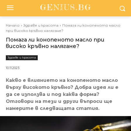
Начало
Здраве и красота
Помага ли конопеното масло
при високо кръвно налягане?
Помага ли конопеното масло при
високо кръвно налягане?
Здраве и красота
10.11.2023
Какво е влиянието на конопеното масло
върху високото кръвно? Добра идея ли е
да се използва и под каква форма?
Отговори на тези и други въпроси ще
намерите в следващата статия.