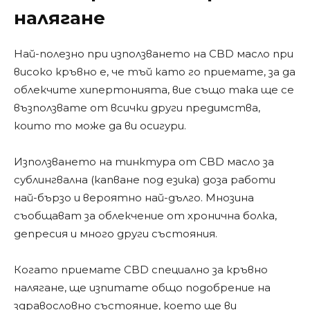
налягане
Най-полезно при използването на CBD масло при
високо кръвно е, че тъй като го приемате, за да
облекчите хипертонията, вие също така ще се
възползвате от всички други предимства,
които то може да ви осигури.
Използването на тинктура от CBD масло за
сублингвална (капване под езика) доза работи
най-бързо и вероятно най-дълго. Мнозина
съобщават за облекчение от хронична болка,
депресия и много други състояния.
Когато приемате CBD специално за кръвно
налягане, ще изпитате общо подобрение на
здравословно състояние, което ще ви