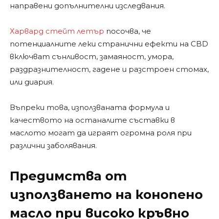
направени допълнителни изследвания.
Харвард стейт летър
посочва, че
потенциалните леки странични ефекти на CBD
включват сънливост, замаяност, умора,
раздразнителност, гадене и разстроен стомах,
или диария.
Въпреки това, използваната формула и
качеството на останалите съставки в
маслото могат да играят огромна роля при
различни заболявания.
Предимства от
използването на конопено
масло при високо кръвно