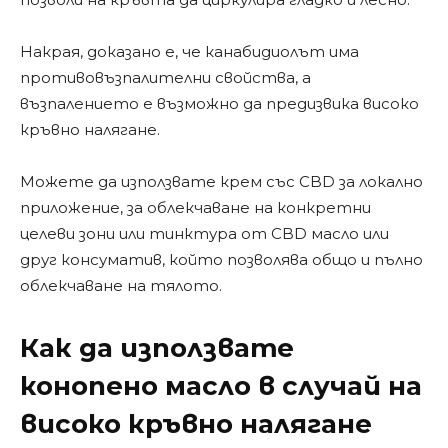
Накрая, доказано е, че канабидиолът има
противовъзпалителни свойства, а
възпалението е възможно да предизвика високо
кръвно налягане.
Можете да използвате крем със CBD за локално
приложение, за облекчаване на конкретни
целеви зони или тинктура от CBD масло или
друг консуматив, който позволява общо и пълно
облекчаване на тялото.
Как да използвате
конопено масло в случай на
високо кръвно налягане