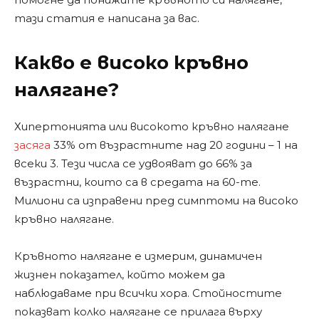
тази статия е написана за вас.
Какво е високо кръвно
налягане?
Хипертонията или високото кръвно налягане
засяга
33% от възрастните над 20 години – 1 на
всеки 3. Тези числа се удвояват до 66% за
възрастни, които са в средата на 60-те.
Милиони са изправени пред симптоми на високо
кръвно налягане.
Кръвното налягане е измерим, динамичен
жизнен показател, който можем да
наблюдаваме при всички хора. Стойностите
показват колко налягане се прилага върху