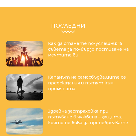
ПОСЛЕДНИ
Как да станете по-успешни: 15
съвета за по-бързо постигане на
мечтите ви
Капанът на самосбъдващите се
предсказания и пътят към
промяната
Здравна застраховка при
пътуване в чужбина – защита,
която не бива да пренебрегвате