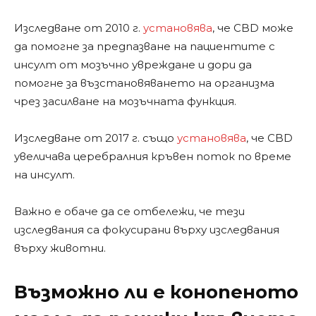
Изследване от 2010 г.
установява
, че CBD може
да помогне за предпазване на пациентите с
инсулт от мозъчно увреждане и дори да
помогне за възстановяването на организма
чрез засилване на мозъчната функция.
Изследване от 2017 г. също
установява
, че CBD
увеличава церебралния кръвен поток по време
на инсулт.
Важно е обаче да се отбележи, че тези
изследвания са фокусирани върху изследвания
върху животни.
Възможно ли е конопеното