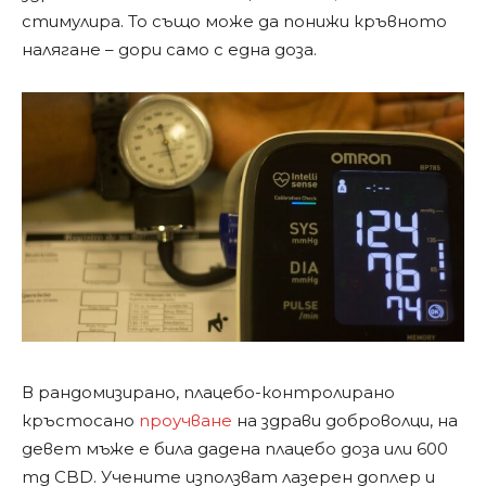
стимулира. То също може да понижи кръвното
налягане – дори само с една доза.
В рандомизирано, плацебо-контролирано
кръстосано
проучване
на здрави доброволци, на
девет мъже е била дадена плацебо доза или 600
mg CBD. Учените използват лазерен доплер и