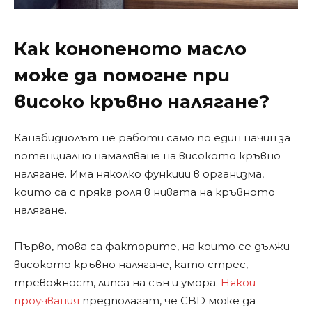
Как конопеното масло
може да помогне при
високо кръвно налягане?
Канабидиолът не работи само по един начин за
потенциално намаляване на високото кръвно
налягане. Има няколко функции в организма,
които са с пряка роля в нивата на кръвното
налягане.
Първо, това са факторите, на които се дължи
високото кръвно налягане, като стрес,
тревожност, липса на сън и умора.
Някои
проучвания
предполагат, че CBD може да