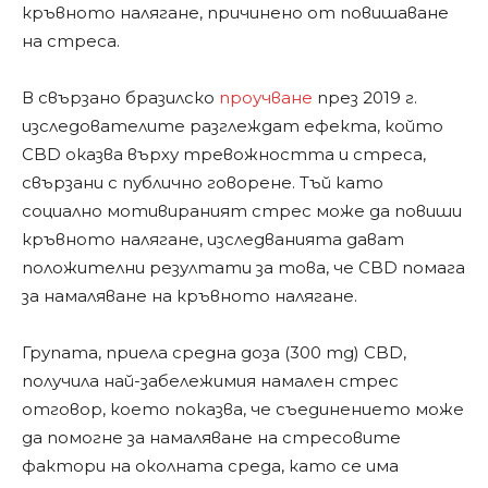
кръвното налягане, причинено от повишаване
на стреса.
В свързано бразилско
проучване
през 2019 г.
изследователите разглеждат ефекта, който
CBD оказва върху тревожността и стреса,
свързани с публично говорене. Тъй като
социално мотивираният стрес може да повиши
кръвното налягане, изследванията дават
положителни резултати за това, че CBD помага
за намаляване на кръвното налягане.
Групата, приела средна доза (300 mg) CBD,
получила най-забележимия намален стрес
отговор, което показва, че съединението може
да помогне за намаляване на стресовите
фактори на околната среда, като се има