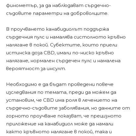
финометър, за да наблюдават сърдечно-
съдовите параметри на доброволците.
В проучването канабидиолът поддържа
сърдечния пулс и намалява систолното кръвно
налягане в покой. Субектите, които приели
истинска доза CBD, имали по-ниско кръвно
налягане, нормален сърдечен пулс и намалена
вероятност за инсулт.
Необходимо е да бъдат проведени повече
изследвания по темата, преди да можем да
установим, че CBD има роля в лечението на
сърдечно-съдовите заболявания, но данните от
горното проучване показват, че прецизното
приложение на канабидиол може да намали
както кръвното налягане в покой, така и