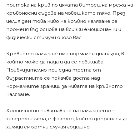
притока на кръв по цялата вътрешна мрежа на
кръвоносни съдове на човешкото тяло. През
целия ден това ниво на кръвно налягане се
променя въз основа на всички емоционални и
физически стимули около вас.
Кръвното налягане има нормален диапазон, в
който може да пада и да се повишава.
Приблизително при една трета от
възрастните се покачва доста над
нормалните граници за нивата на кръвното
налягане.
Хроничното повишаване на налягането –
хипертонията, е фактор, който допринася за
хиляди смъртни случая годишно.